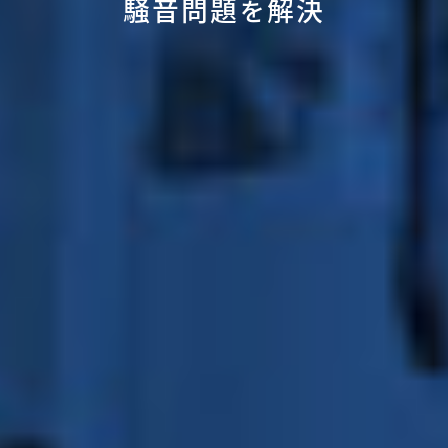
騒音問題
解決
を