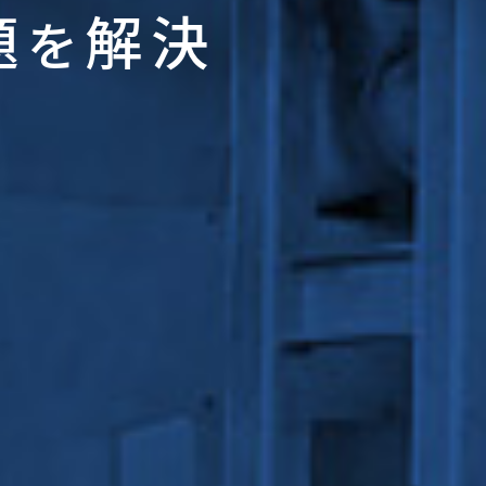
題
解決
を