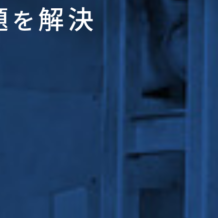
題
解決
を