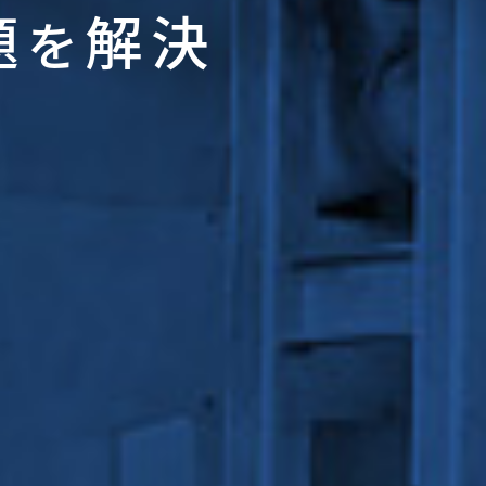
題
解決
を