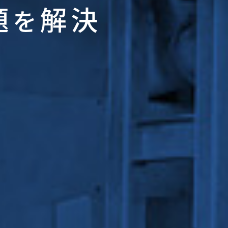
題
解決
を