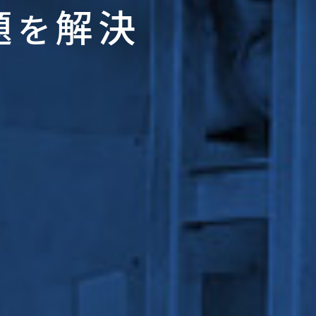
題
解決
を