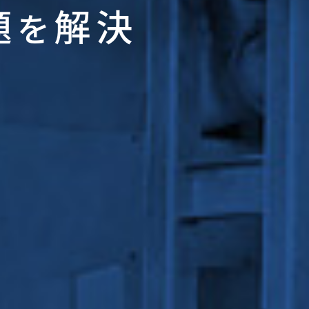
題
解決
を