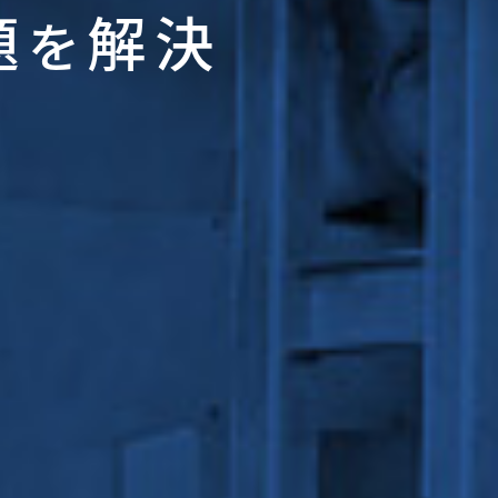
題
解決
を