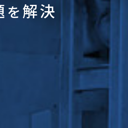
題
解決
を