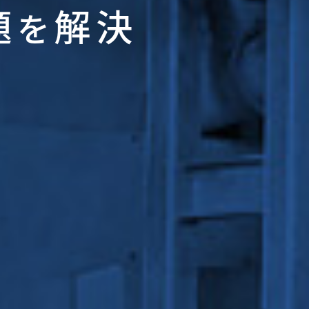
題
解決
を