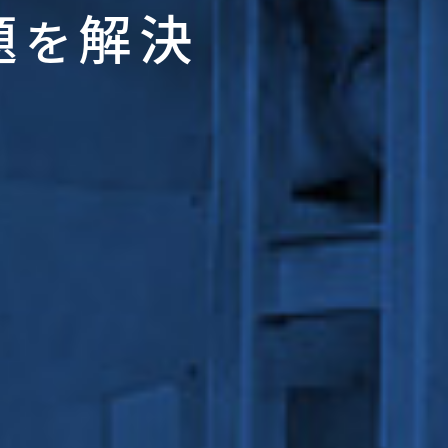
題
解決
を