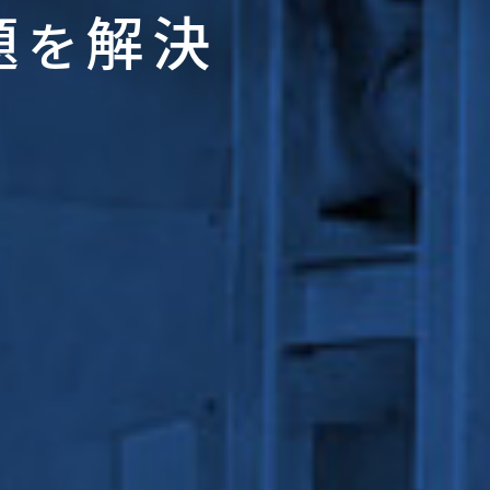
題
解決
を