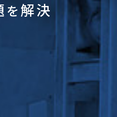
題
解決
を