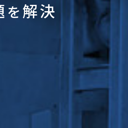
題
解決
を