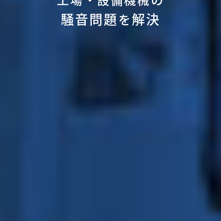
騒音問題
解決
を