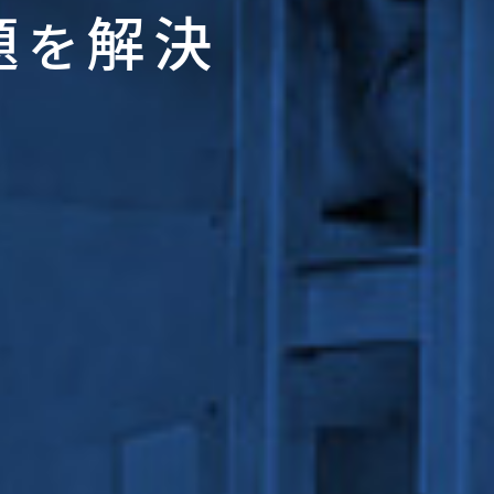
題
解決
を