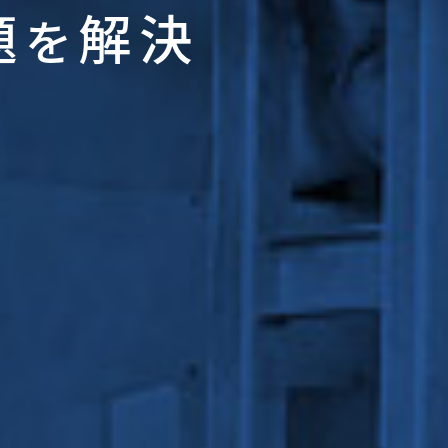
題
解決
を