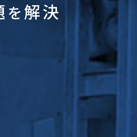
題
解決
を