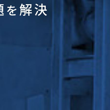
題
解決
を