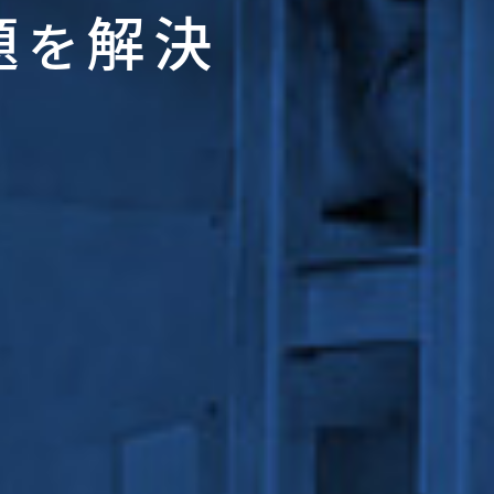
題
解決
を