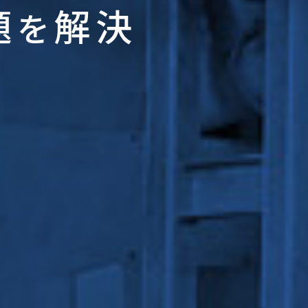
題
解決
を