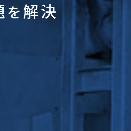
題
解決
を