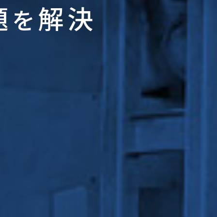
題
解決
を