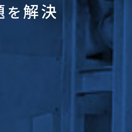
題
解決
を