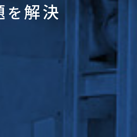
題
解決
を