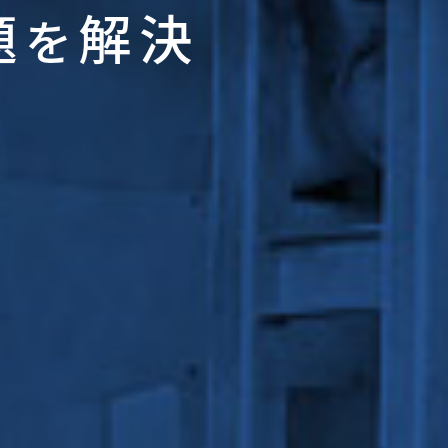
題
解決
を