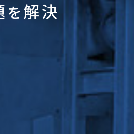
題
解決
を