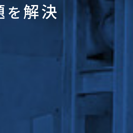
題
解決
を