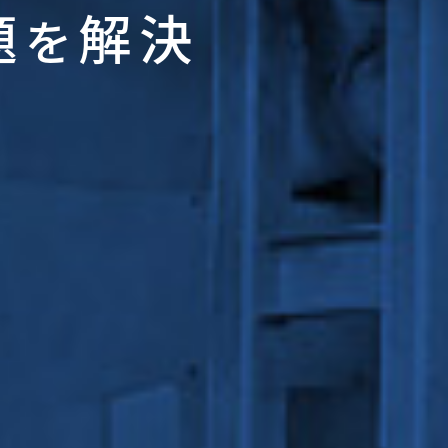
題
解決
を