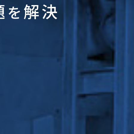
題
解決
を