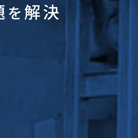
題
解決
を