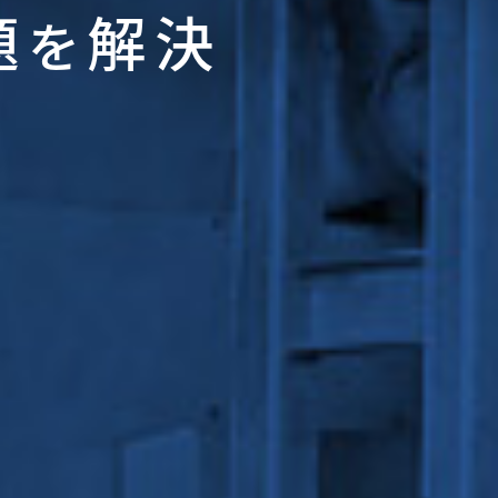
題
解決
を