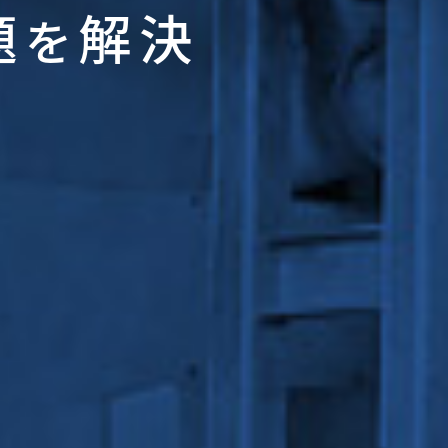
題
解決
を