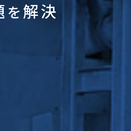
題
解決
を