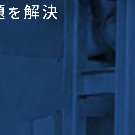
題
解決
を