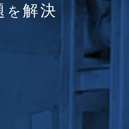
題
解決
を