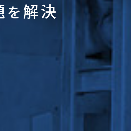
題
解決
を