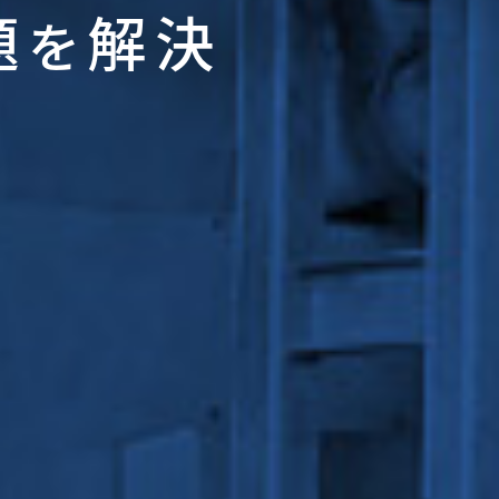
題
解決
を