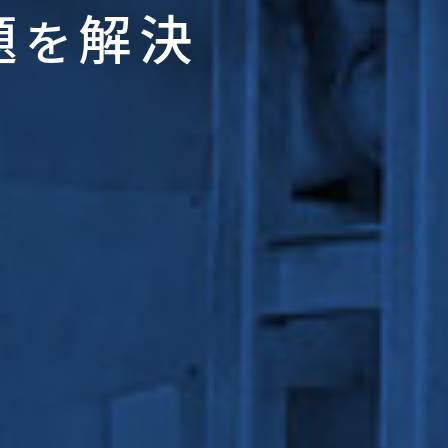
題
解決
を