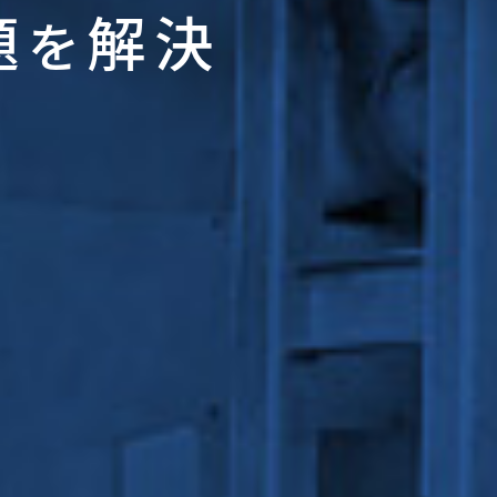
題
解決
を