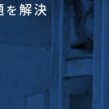
題
解決
を